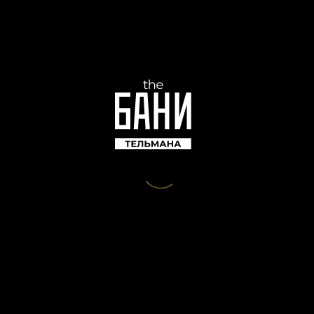
NARXLAR
HAR BIR INSON UCHUN – O'Z FORMATI, O'Z
NARXI VA HAMMOMDAN O'Z ZAVQI.